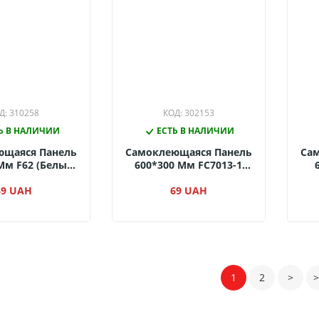
Д: 310258
КОД: 302153
Ь В НАЛИЧИИ
ЕСТЬ В НАЛИЧИИ
ющаяся Панель
Самоклеющаяся Панель
Са
Мм F62 (белый
600*300 Мм FC7013-1
 С Золотом)
(белая Абстракция)
49 UAH
69 UAH
1
2
>
>