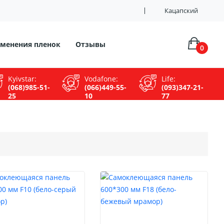
Кацапский
менения пленок
Отзывы
0
Kyivstar:
Vodafone:
Life:
(068)985-51-
(066)449-55-
(093)347-21-
25
10
77