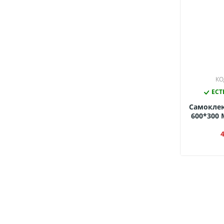
КО
ЕСТ
Самокле
600*300 
Мрамор