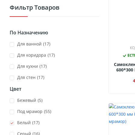
Фильтр Товаров
По Назначению
для ванной
(17)
КО
для коридора
(17)
ЕСТ
Самокле
для кухни
(17)
600*300
Черны
для стен
(17)
З
Цвет
Бежевый
(5)
Под мрамор
(55)
Белый
(17)
Серый
(16)