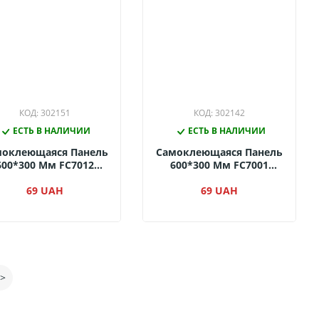
КОД: 302151
КОД: 302142
ЕСТЬ В НАЛИЧИИ
ЕСТЬ В НАЛИЧИИ
моклеющаяся Панель
Самоклеющаяся Панель
600*300 Мм FC7012
600*300 Мм FC7001
(белый Мармур)
(белый Кирпич)
69 UAH
69 UAH
>