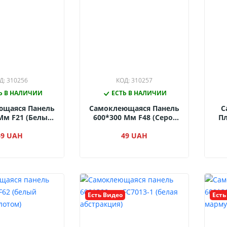
Д: 310256
КОД: 310257
Ь В НАЛИЧИИ
ЕСТЬ В НАЛИЧИИ
ющаяся Панель
Самоклеющаяся Панель
С
Мм F21 (белый
600*300 Мм F48 (серо-
Пл
рамор)
Белый Мрамор)
(
49 UAH
49 UAH
Есть Видео
Есть