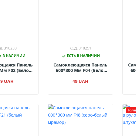
Д: 310250
КОД: 310251
Ь В НАЛИЧИИ
ЕСТЬ В НАЛИЧИИ
ющаяся Панель
Самоклеющаяся Панель
Са
 Мм F02 (бело-
600*300 Мм F04 (бело-
60
й Мрамор С
Серый Мрамор С
олотом)
49 UAH
Золотом)
49 UAH
Толщ