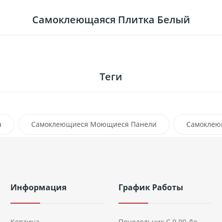
Самоклеющаяся Плитка Белый
Теги
а
Самоклеющиеся Моющиеся Панели
Самоклею
Информация
График Работы
Корзина
Понедельник С 9.00 До