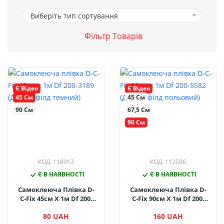
Виберіть тип сортування
Фільтр Товарів
Є Відео
Є Відео
45 См
45 См
90 См
67,5 См
90 См
КОД: 118913
КОД: 113596
Є В НАЯВНОСТІ
Є В НАЯВНОСТІ
Самоклеюча Плівка D-
Самоклеюча Плівка D-
C-Fix 45см Х 1м Df 200-
C-Fix 90см Х 1м Df 200-
3189 (Дуб Шефілд
5582 (Дуб Шефілд
80 UAH
160 UAH
Темний)
Польовий)