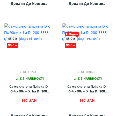
Додати До Кошика
Додати До Кошика
Є Відео
45 См
45 См
90 См
90 См
КОД: 112415
КОД: 100400
Є В НАЯВНОСТІ
Є В НАЯВНОСТІ
Самоклеюча Плівка D-
Самоклеюча Плівка D-
C-Fix 90см Х 1м Df 200-
C-Fix 90см Х 1м Df 200-
5588 (Дуб Шефілд
5585 (Дуб Шефілд
160 UAH
160 UAH
Світлий)
Темний)
Додати До Кошика
Додати До Кошика