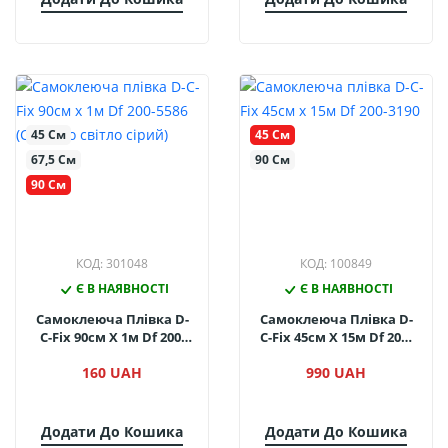
45 См
45 См
67,5 См
90 См
90 См
КОД: 301048
КОД: 100849
Є В НАЯВНОСТІ
Є В НАЯВНОСТІ
Самоклеюча Плівка D-
Самоклеюча Плівка D-
C-Fix 90см Х 1м Df 200-
C-Fix 45см Х 15м Df 200-
5586 (Сангало Світло
3190
160 UAH
990 UAH
Сірий)
Додати До Кошика
Додати До Кошика