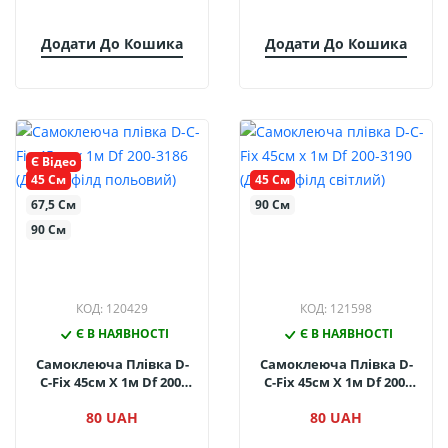
Додати До Кошика
Додати До Кошика
Є Відео
45 См
45 См
67,5 См
90 См
90 См
КОД: 120429
КОД: 121598
Є В НАЯВНОСТІ
Є В НАЯВНОСТІ
Самоклеюча Плівка D-
Самоклеюча Плівка D-
C-Fix 45см Х 1м Df 200-
C-Fix 45см Х 1м Df 200-
3186 (Дуб Шефілд
3190 (Дуб Шефілд
80 UAH
80 UAH
Польовий)
Світлий)