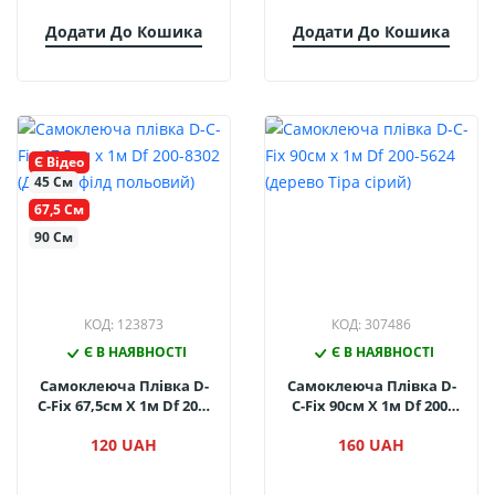
Додати До Кошика
Додати До Кошика
Є Відео
45 См
67,5 См
90 См
КОД: 123873
КОД: 307486
Є В НАЯВНОСТІ
Є В НАЯВНОСТІ
Самоклеюча Плівка D-
Самоклеюча Плівка D-
C-Fix 67,5см Х 1м Df 200-
C-Fix 90см Х 1м Df 200-
8302 (Дуб Шефілд
5624 (дерево Тіра Сірий)
120 UAH
160 UAH
Польовий)