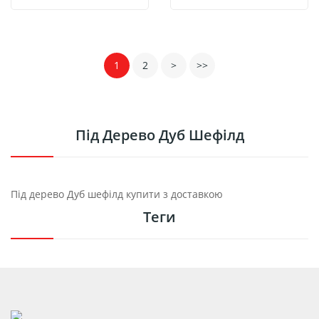
1
2
>
>>
Під Дерево Дуб Шефілд
Під дерево Дуб шефілд купити з доставкою
Теги