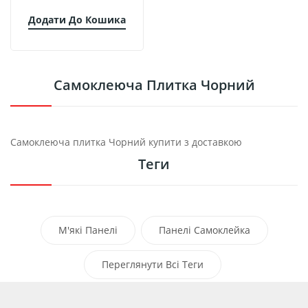
Додати До Кошика
Самоклеюча Плитка Чорний
Самоклеюча плитка Чорний купити з доставкою
Теги
М'які Панелі
Панелі Самоклейка
Самоклеючі Миючі Вологостійкі Панелі
Переглянути Всі Теги
Самоклеючі Пвх Панелі
Клеючі Панелі