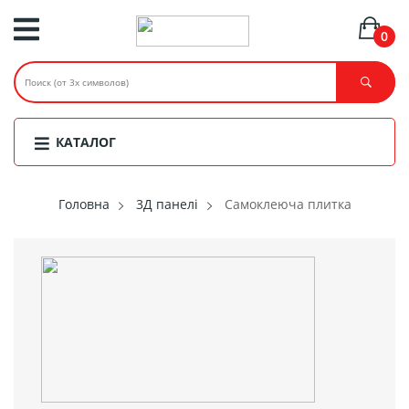
0
КАТАЛОГ
Головнa
3Д панелі
Самоклеюча плитка