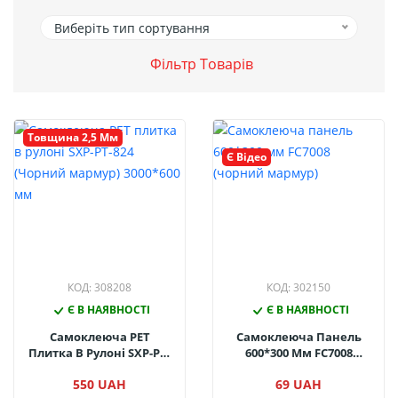
Виберіть тип сортування
Фільтр Товарів
Товщина 2,5 Мм
Є Відео
КОД: 308208
КОД: 302150
Є В НАЯВНОСТІ
Є В НАЯВНОСТІ
Самоклеюча PET
Самоклеюча Панель
Плитка В Рулоні SXP-PT-
600*300 Мм FC7008
824 (Чорний Мармур)
(чорний Мармур)
550 UAH
69 UAH
3000*600 Мм