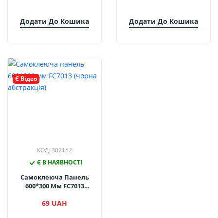
Додати До Кошика
Додати До Кошика
Є Відео
КОД: 302152
Є В НАЯВНОСТІ
Самоклеюча Панель
600*300 Мм FC7013
(чорна Абстракція)
69 UAH