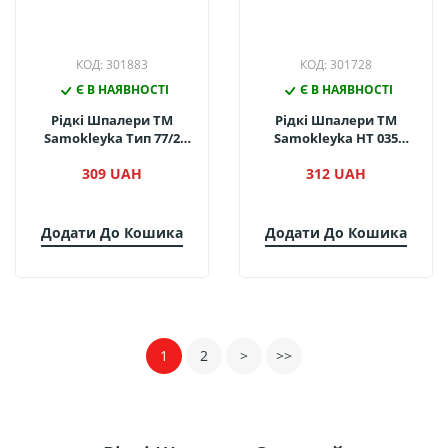
КОД: 301883
КОД: 301728
Є В НАЯВНОСТІ
Є В НАЯВНОСТІ
Рідкі Шпалери ТМ
Рідкі Шпалери ТМ
Samokleyka Тип 77/2
Samokleyka НТ 035
(упак.)
(упак.)
309 UAH
312 UAH
Додати До Кошика
Додати До Кошика
1
2
>
>>