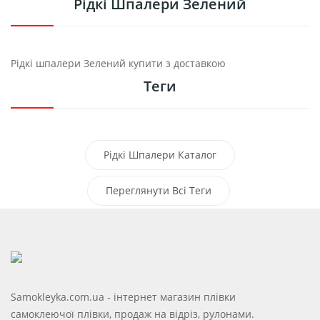
Рідкі Шпалери Зелений
Рідкі шпалери Зелений купити з доставкою
Теги
Рідкі Шпалери Каталог
Жидкие Обои Распродажа
Переглянути Всі Теги
Рідкі Шпалери В Дніпрі
Рідкі Шпалери В Києві
Samokleyka.com.ua - інтернет магазин плівки
Рідкі Шпалери В Кривому Розі
самоклеючої плівки, продаж на відріз, рулонами.