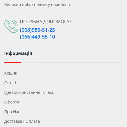
Великий вибір плівки у наявності.
Рідкі Шпалери В Одесі
Рідкі Шпалери В Харкові
ПОТРІБНА ДОПОМОГА?
(068)985-51-25
Рідкі Шпалери Тернопіль
Івано-Франківськ
(066)449-55-10
Львів
Рівне
Інформація
Кошик
Статті
Ідеї ​​використання Плівок
Оферта
Про Нас
Доставка І Оплата