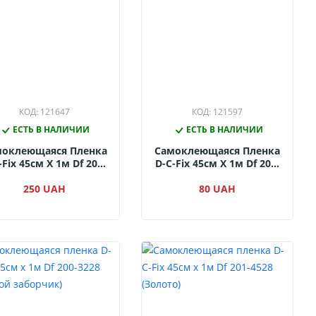
КОД: 121647
КОД: 121597
ЕСТЬ В НАЛИЧИИ
ЕСТЬ В НАЛИЧИИ
моклеющаяся Пленка
Самоклеющаяся Пленка
-Fix 45см Х 1м Df 205-
D-C-Fix 45см Х 1м Df 200-
719 (Черный Велюр)
3182 (Темный Бетон)
250 UAH
80 UAH