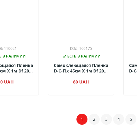
Д: 110021
КОД: 106175
Ь В НАЛИЧИИ
ЕСТЬ В НАЛИЧИИ
ющаяся Пленка
Самоклеющаяся Пленка
Са
5см Х 1м Df 200-
D-C-Fix 45см Х 1м Df 200-
D-C
(Коричневые
2940 (Бабочки)
ирпичи)
80 UAH
80 UAH
1
2
3
4
5