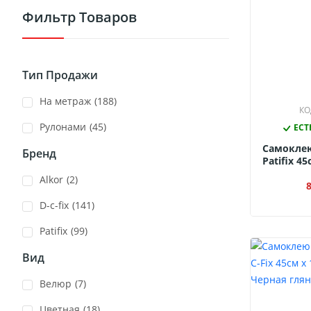
Фильтр Товаров
Тип Продажи
На метраж
(188)
КО
Рулонами
(45)
ЕСТ
Самокле
Бренд
Patifix 4
(Черны
Alkor
(2)
D-c-fix
(141)
Patifix
(99)
Вид
Велюр
(7)
Цветная
(18)