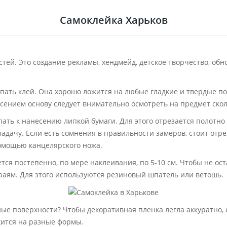
Самоклейка Харьков
тей. Это создание рекламы, хендмейд, детское творчество, обн
пать клей. Она хорошо ложится на любые гладкие и твердые по
ением основу следует внимательно осмотреть на предмет сколо
ать к нанесению липкой бумаги. Для этого отрезается полотно
адачу. Если есть сомнения в правильности замеров, стоит отр
помощью канцелярского ножа.
ется постепенно, по мере наклеивания, по 5-10 см. Чтобы не о
 краям. Для этого используются резиновый шпатель или ветошь.
ные поверхности? Чтобы декоративная пленка легла аккуратно,
жится на разные формы.