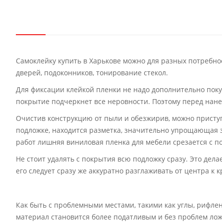
Самоклейку купить в Харькове можно для разных потребнос
дверей, подоконников, тонирование стекол.
Для фиксации клейкой пленки не надо дополнительно поку
покрытие подчеркнет все неровности. Поэтому перед нанес
Очистив конструкцию от пыли и обезжирив, можно приступ
подложке, находится разметка, значительно упрощающая з
работ лишняя виниловая пленка для мебели срезается с 
Не стоит удалять с покрытия всю подложку сразу. Это дела
его следует сразу же аккуратно разглаживать от центра к
Как быть с проблемными местами, такими как углы, рифле
материал становится более податливым и без проблем ло