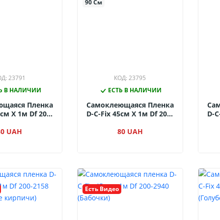
90 См
Д: 23791
КОД: 23795
Ь В НАЛИЧИИ
ЕСТЬ В НАЛИЧИИ
ющаяся Пленка
Самоклеющаяся Пленка
Са
5см Х 1м Df 200-
D-C-Fix 45см Х 1м Df 200-
D-C
рная Глянцевая)
2254 (Белый Мрамор)
1
80 UAH
80 UAH
Есть Видео