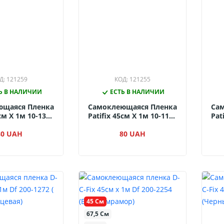
Д: 121259
КОД: 121255
Ь В НАЛИЧИИ
ЕСТЬ В НАЛИЧИИ
ющаяся Пленка
Самоклеющаяся Пленка
Са
5см Х 1м 10-1300
Patifix 45см Х 1м 10-1170
Pat
й Глянцевый)
(Темно-Зеленый
(Те
80 UAH
Матовый)
80 UAH
45 См
67,5 См