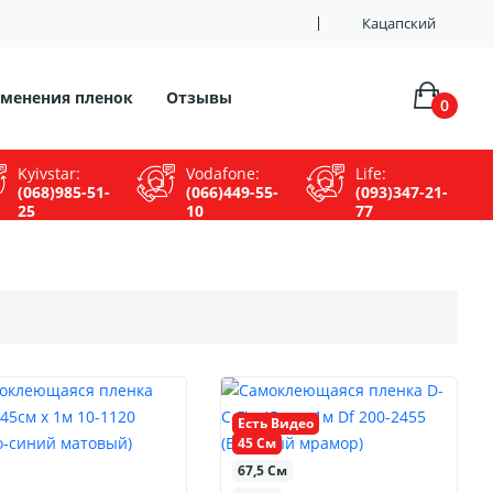
Кацапский
менения пленок
Отзывы
0
Kyivstar:
Vodafone:
Life:
(068)985-51-
(066)449-55-
(093)347-21-
25
10
77
Есть Видео
45 См
67,5 См