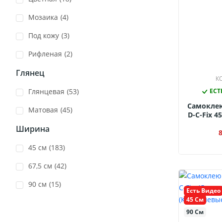
Мозаика
(4)
Под кожу
(3)
Рифленая
(2)
Глянец
КО
Глянцевая
(53)
ЕСТ
Самокле
Матовая
(45)
D-C-Fix 4
1272 ( Че
Ширина
45 см
(183)
67,5 см
(42)
90 см
(15)
Есть Видео
45 См
90 См