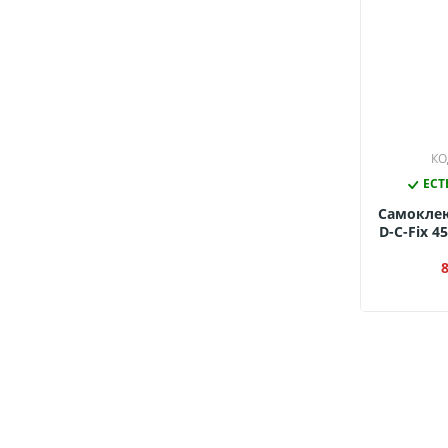
КО
ЕСТ
Самокле
D-C-Fix 4
2158 
К