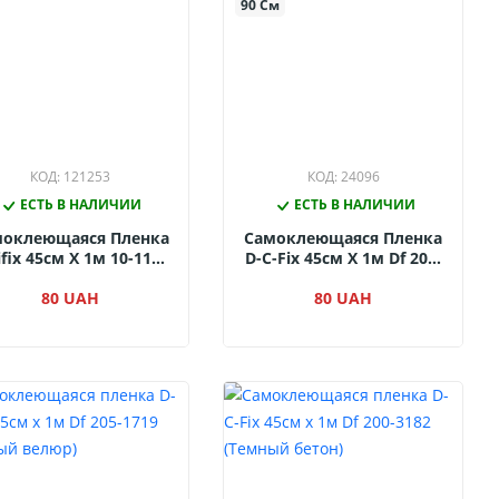
90 См
КОД: 121253
КОД: 24096
ЕСТЬ В НАЛИЧИИ
ЕСТЬ В НАЛИЧИИ
моклеющаяся Пленка
Самоклеющаяся Пленка
ifix 45см Х 1м 10-1120
D-C-Fix 45см Х 1м Df 200-
мно-Синий Матовый)
2455 (Бежевый Мрамор)
80 UAH
80 UAH