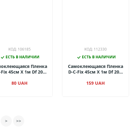
КОД: 106185
КОД: 112330
ЕСТЬ В НАЛИЧИИ
ЕСТЬ В НАЛИЧИИ
моклеющаяся Пленка
Самоклеющаяся Пленка
-Fix 45см Х 1м Df 200-
D-C-Fix 45см Х 1м Df 201-
3228 (Голубой
4528 (Золото)
Заборчик)
80 UAH
159 UAH
>
>>