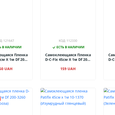
Д: 121647
КОД: 112330
Ь В НАЛИЧИИ
ЕСТЬ В НАЛИЧИИ
ющаяся Пленка
Самоклеющаяся Пленка
Са
5см Х 1м Df 205-
D-C-Fix 45см Х 1м Df 201-
D-C
ерный Велюр)
4528 (Золото)
50 UAH
159 UAH