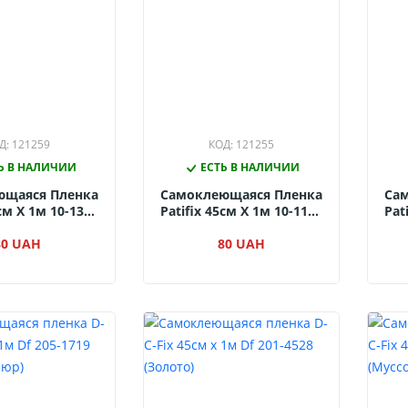
Д: 121259
КОД: 121255
Ь В НАЛИЧИИ
ЕСТЬ В НАЛИЧИИ
ющаяся Пленка
Самоклеющаяся Пленка
Са
5см Х 1м 10-1300
Patifix 45см Х 1м 10-1170
Pat
й Глянцевый)
(Темно-Зеленый
(Те
80 UAH
Матовый)
80 UAH