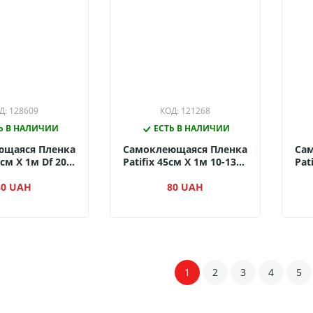
Д: 128609
КОД: 121268
Ь В НАЛИЧИИ
ЕСТЬ В НАЛИЧИИ
ющаяся Пленка
Самоклеющаяся Пленка
Са
5см Х 1м Df 200-
Patifix 45см Х 1м 10-1370
Pat
епельная Роза)
(Изумрудный
(З
80 UAH
Глянцевый)
80 UAH
1
2
3
4
5