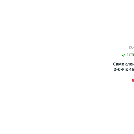
КО
ЕСТ
Самокле
D-C-Fix 4
3260 (П