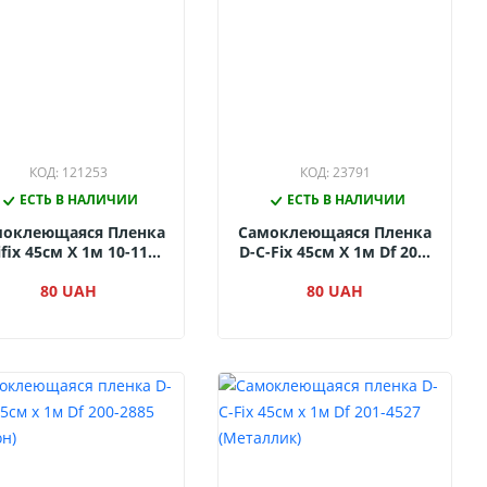
КОД: 121253
КОД: 23791
ЕСТЬ В НАЛИЧИИ
ЕСТЬ В НАЛИЧИИ
моклеющаяся Пленка
Самоклеющаяся Пленка
ifix 45см Х 1м 10-1120
D-C-Fix 45см Х 1м Df 200-
мно-Синий Матовый)
1272 ( Черная Глянцевая)
80 UAH
80 UAH