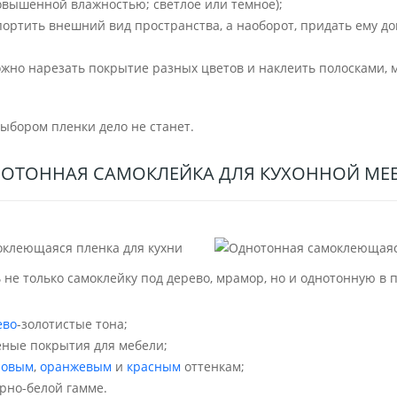
повышенной влажностью; светлое или темное);
спортить внешний вид пространства, а наоборот, придать ему 
ожно нарезать покрытие разных цветов и наклеить полосками,
выбором пленки дело не станет.
ОТОННАЯ САМОКЛЕЙКА ДЛЯ КУХОННОЙ МЕ
е только самоклейку под дерево, мрамор, но и однотонную в п
ево
-золотистые тона;
еные покрытия для мебели;
новым
,
оранжевым
и
красным
оттенкам;
рно-белой гамме.