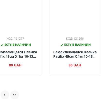
КОД: 121267
КОД: 121266
ЕСТЬ В НАЛИЧИИ
ЕСТЬ В НАЛИЧИИ
моклеющаяся Пленка
Самоклеющаяся Пленка
ifix 45см Х 1м 10-1365
Patifix 45см Х 1м 10-1355
еленый Глянцевый)
(Бежевый Глянцевый)
80 UAH
80 UAH
>
>>