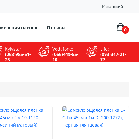
Кацапский
менения пленок
Отзывы
0
Kyivstar:
Vodafone:
Life:
(068)985-51-
(066)449-55-
(093)347-21-
25
10
77