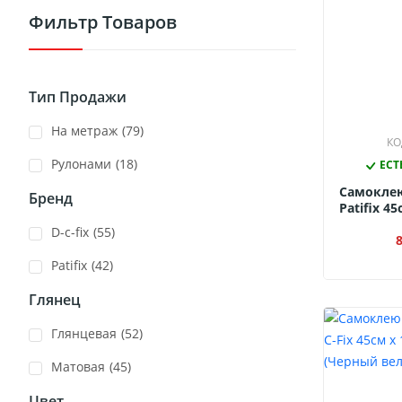
Фильтр Товаров
Тип Продажи
На метраж
(79)
КО
Рулонами
(18)
ЕСТ
Самокле
Бренд
Patifix 4
(Черны
D-c-fix
(55)
Patifix
(42)
Глянец
Глянцевая
(52)
Матовая
(45)
Цвет