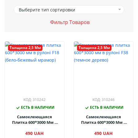
Выберите тип сортировки
Фильтр Товаров
Толщина 2,5 Мм
Толщина 2,5 Мм
КОД: 310242
КОД: 310246
ЕСТЬ В НАЛИЧИИ
ЕСТЬ В НАЛИЧИИ
Самоклеющаяся
Самоклеющаяся
Плитка 600*3000 Мм В
Плитка 600*3000 Мм В
Рулоні F18 (бело-
Рулоні F38 (темное
490 UAH
490 UAH
Бежевый Мрамор)
Дерево)