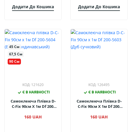
Додати До Кошика
Додати До Кошика
45 См
67,5 См
90 См
КОД: 121620
КОД: 126495
Є В НАЯВНОСТІ
Є В НАЯВНОСТІ
Самоклеюча Плівка D-
Самоклеюча Плівка D-
C-Fix 90см Х 1м Df 200-
C-Fix 90см Х 1м Df 200-
5604 (В'яз
5603 (Дуб Сучковий)
160 UAH
160 UAH
Скандинавський)