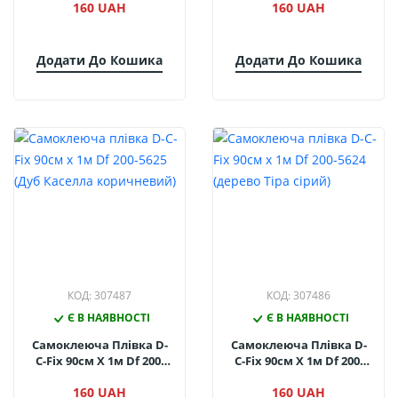
160 UAH
160 UAH
Польовий)
Натуральний)
Додати До Кошика
Додати До Кошика
КОД: 307487
КОД: 307486
Є В НАЯВНОСТІ
Є В НАЯВНОСТІ
Самоклеюча Плівка D-
Самоклеюча Плівка D-
C-Fix 90см Х 1м Df 200-
C-Fix 90см Х 1м Df 200-
5625 (Дуб Каселла
5624 (дерево Тіра Сірий)
160 UAH
160 UAH
Коричневий)