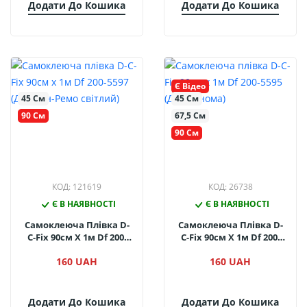
Додати До Кошика
Додати До Кошика
Є Відео
45 См
45 См
90 См
67,5 См
90 См
КОД: 121619
КОД: 26738
Є В НАЯВНОСТІ
Є В НАЯВНОСТІ
Самоклеюча Плівка D-
Самоклеюча Плівка D-
C-Fix 90см Х 1м Df 200-
C-Fix 90см Х 1м Df 200-
5597 (Дуб Сан-Ремо
5595 (Дуб Сонома)
160 UAH
160 UAH
Світлий)
Додати До Кошика
Додати До Кошика