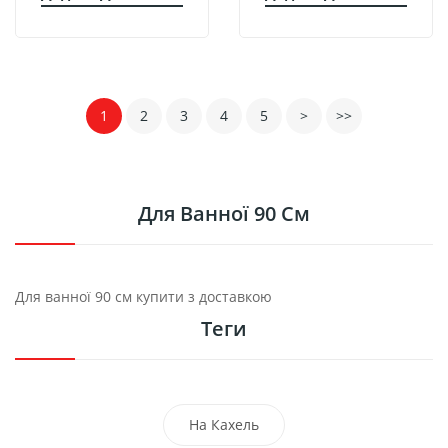
1
2
3
4
5
>
>>
Для Ванної 90 См
Для ванної 90 см купити з доставкою
Теги
На Кахель