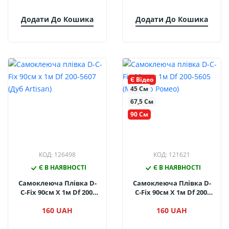
Додати До Кошика
Додати До Кошика
Є Відео
45 См
67,5 См
90 См
КОД: 126498
КОД: 121621
Є В НАЯВНОСТІ
Є В НАЯВНОСТІ
Самоклеюча Плівка D-
Самоклеюча Плівка D-
C-Fix 90см Х 1м Df 200-
C-Fix 90см Х 1м Df 200-
5607 (Дуб Artisan)
5605 (Мармур Ромео)
160 UAH
160 UAH