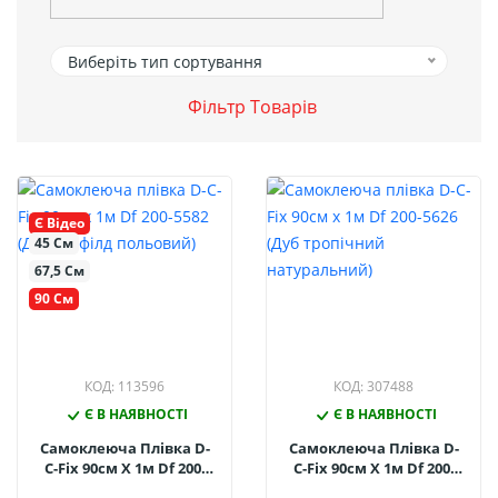
Виберіть тип сортування
Фільтр Товарів
Є Відео
45 См
67,5 См
90 См
КОД: 113596
КОД: 307488
Є В НАЯВНОСТІ
Є В НАЯВНОСТІ
Самоклеюча Плівка D-
Самоклеюча Плівка D-
C-Fix 90см Х 1м Df 200-
C-Fix 90см Х 1м Df 200-
5582 (Дуб Шефілд
5626 (Дуб Тропічний