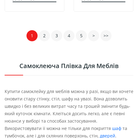
1
2
3
4
5
>
>>
Самоклеюча Плівка Для Меблів
Купити самоклейку для меблів можна у разі, якщо ви хочете
оновити стару стінку, стіл, шафу на увазі. Вона дозволить
швидко і без великих витрат часу та грошей змінити будь-
який куточок кімнати. Клеїться досить легко, але є певні
нюанси у виборі та способах застосування.
Використовувати її можна не тільки для покриття
шаф
та
тумбочок, але і для скляних поверхонь, стін,
дверей
.