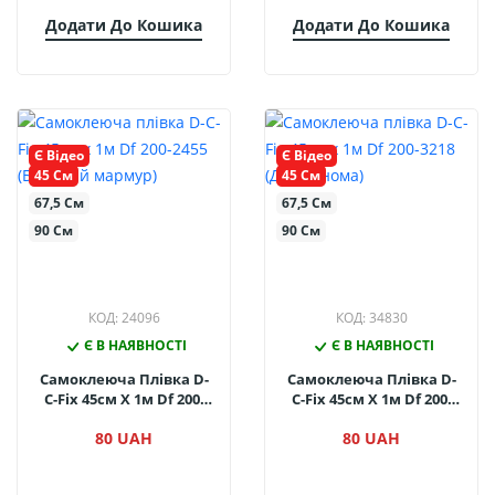
Додати До Кошика
Додати До Кошика
Є Відео
Є Відео
45 См
45 См
67,5 См
67,5 См
90 См
90 См
КОД: 24096
КОД: 34830
Є В НАЯВНОСТІ
Є В НАЯВНОСТІ
Самоклеюча Плівка D-
Самоклеюча Плівка D-
C-Fix 45см Х 1м Df 200-
C-Fix 45см Х 1м Df 200-
2455 (Бежевий Мармур)
3218 (Дуб Сонома)
80 UAH
80 UAH