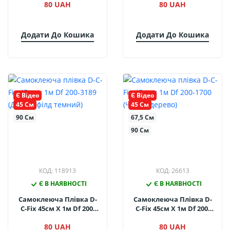
80 UAH
80 UAH
Перламутр)
Додати До Кошика
Додати До Кошика
Є Відео
Є Відео
45 См
45 См
90 См
67,5 См
90 См
КОД: 118913
КОД: 26613
Є В НАЯВНОСТІ
Є В НАЯВНОСТІ
Самоклеюча Плівка D-
Самоклеюча Плівка D-
C-Fix 45см Х 1м Df 200-
C-Fix 45см Х 1м Df 200-
3189 (Дуб Шефілд
1700 (Чорне Дерево)
80 UAH
80 UAH
Темний)