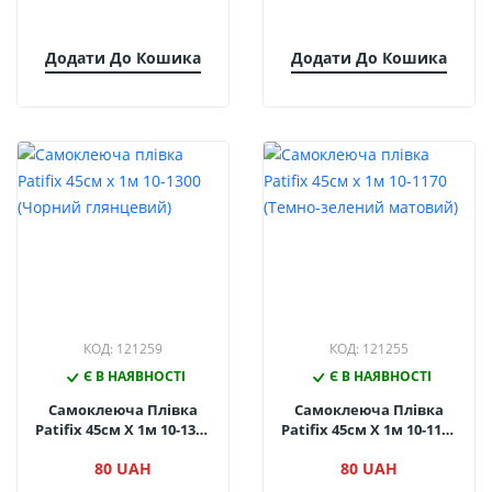
Додати До Кошика
Додати До Кошика
КОД: 121259
КОД: 121255
Є В НАЯВНОСТІ
Є В НАЯВНОСТІ
Самоклеюча Плівка
Самоклеюча Плівка
Patifix 45см Х 1м 10-1300
Patifix 45см Х 1м 10-1170
(Чорний Глянцевий)
(Темно-Зелений
80 UAH
80 UAH
Матовий)