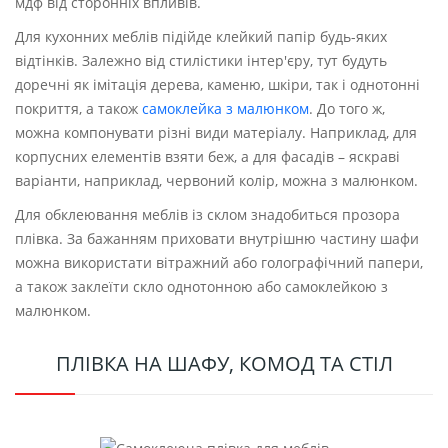
мдф від сторонніх впливів.
Для кухонних меблів підійде клейкий папір будь-яких
відтінків. Залежно від стилістики інтер'єру, тут будуть
доречні як імітація дерева, каменю, шкіри, так і однотонні
покриття, а також
самоклейка з малюнком
. До того ж,
можна компонувати різні види матеріалу. Наприклад, для
корпусних елементів взяти беж, а для фасадів – яскраві
варіанти, наприклад, червоний колір, можна з малюнком.
Для обклеювання меблів із склом знадобиться прозора
плівка. За бажанням приховати внутрішню частину шафи
можна використати вітражний або голографічний папери,
а також заклеїти скло однотонною або самоклейкою з
малюнком.
ПЛІВКА НА ШАФУ, КОМОД ТА СТІЛ