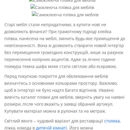
Старі меблі стали непридатними, а купити нові не
дозволяють фінанси? При грамотному підході клейка
плівка, нанесена на меблі, змінить будь-яке приміщення до
невпізнанності. Вона ж дозволить створити новий інтер'єр
без переміщення громіздких конструкцій, лише за рахунок
перенесення колірних акцентів. Адже за лічені години
похмура темна шафа може стати світлою або яскравою.
Перед покупкою покриття для обклеювання меблів
визначтесь з основними кольорами простору. Важливо,
щоб в інтер'єрі не було надто багато відтінків. Уважно
вивчіть каталог плівки для меблів, зверніть увагу на наявні
розміри, після чого вкажіть у заявці обраний артикул.
Купувати матеріал можна в рулонах та на метраж.
Світлий венге – чудовий варіант для реставрації
столика
,
ліжка, комода в
дитячій кімнаті
. Його можна