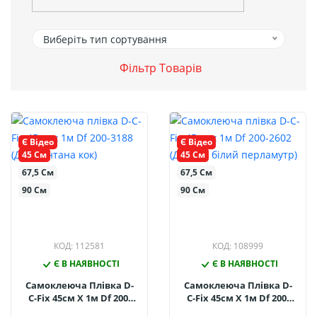
Виберіть тип сортування
Фільтр Товарів
Є Відео
Є Відео
45 См
45 См
67,5 См
67,5 См
90 См
90 См
КОД: 112581
КОД: 108999
Є В НАЯВНОСТІ
Є В НАЯВНОСТІ
Самоклеюча Плівка D-
Самоклеюча Плівка D-
C-Fix 45см Х 1м Df 200-
C-Fix 45см Х 1м Df 200-
3188 (Дуб Сантана Кок)
2602 (Дерево Білий