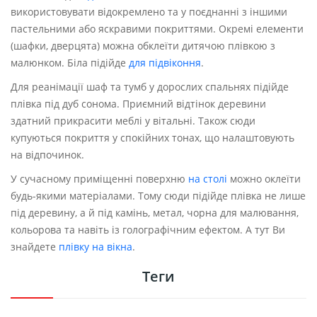
використовувати відокремлено та у поєднанні з іншими
пастельними або яскравими покриттями. Окремі елементи
(шафки, дверцята) можна обклеїти дитячою плівкою з
малюнком. Біла підійде
для підвіконня
.
Для реанімації шаф та тумб у дорослих спальнях підійде
плівка під дуб сонома. Приємний відтінок деревини
здатний прикрасити меблі у вітальні. Також сюди
купуються покриття у спокійних тонах, що налаштовують
на відпочинок.
У сучасному приміщенні поверхню
на столі
можно оклеїти
будь-якими матеріалами. Тому сюди підійде плівка не лише
під деревину, а й під камінь, метал, чорна для малювання,
кольорова та навіть із голографічним ефектом. А тут Ви
знайдете
плівку на вікна
.
Теги