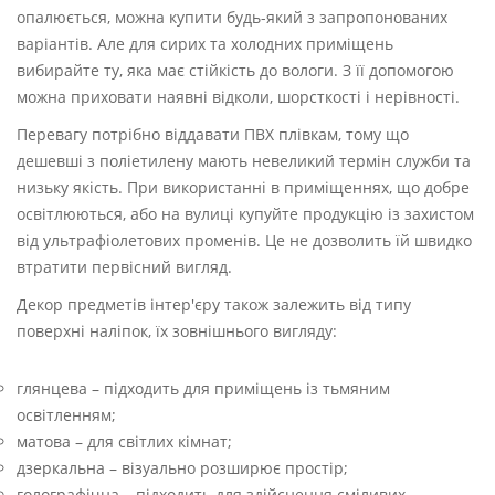
опалюється, можна купити будь-який з запропонованих
варіантів. Але для сирих та холодних приміщень
вибирайте ту, яка має стійкість до вологи. З її допомогою
можна приховати наявні відколи, шорсткості і нерівності.
Перевагу потрібно віддавати ПВХ плівкам, тому що
дешевші з поліетилену мають невеликий термін служби та
низьку якість. При використанні в приміщеннях, що добре
освітлюються, або на вулиці купуйте продукцію із захистом
від ультрафіолетових променів. Це не дозволить їй швидко
втратити первісний вигляд.
Декор предметів інтер'єру також залежить від типу
поверхні наліпок, їх зовнішнього вигляду:
глянцева – підходить для приміщень із тьмяним
освітленням;
матова – для світлих кімнат;
дзеркальна – візуально розширює простір;
голографічна – підходить для здійснення сміливих