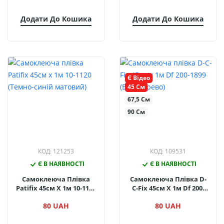
Додати До Кошика
Додати До Кошика
Є Відео
45 См
67,5 См
90 См
КОД: 121253
КОД: 109531
Є В НАЯВНОСТІ
Є В НАЯВНОСТІ
Самоклеюча Плівка
Самоклеюча Плівка D-
Patifix 45см Х 1м 10-1120
C-Fix 45см Х 1м Df 200-
(Темно-Синій Матовий)
1899 (Біле Дерево)
80 UAH
80 UAH