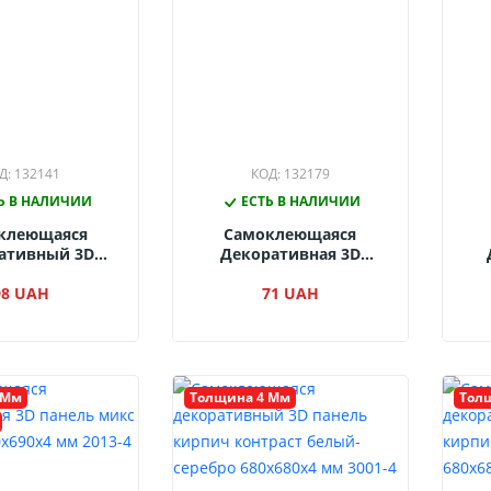
Д: 132141
КОД: 132179
Ь В НАЛИЧИИ
ЕСТЬ В НАЛИЧИИ
клеющаяся
Самоклеющаяся
ативный 3D
Декоративная 3D
ль Кирпич
Панель Под Серебряный
 Белый-Золото
98 UAH
Кирпич 700x770x4 Мм
71 UAH
x4 Мм 3002-4
17-4
Че
 Мм
Толщина 4 Мм
Тол