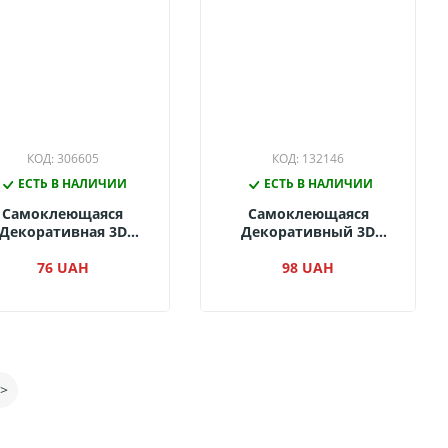
КОД: 306605
КОД: 132146
ЕСТЬ В НАЛИЧИИ
ЕСТЬ В НАЛИЧИИ
Самоклеющаяся
Самоклеющаяся
Декоративная 3D
Декоративный 3D
Панель Санторини
Панель Кирпич
ребряная 700x770x4
76 UAH
Контраст Медь
98 UAH
Мм 2673-6
680x680x4 Мм 3007-4
>