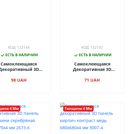
КОД: 132144
КОД: 132192
ЕСТЬ В НАЛИЧИИ
ЕСТЬ В НАЛИЧИИ
Самоклеющаяся
Самоклеющаяся
Декоративный 3D
Декоративная 3D
Панель Кирпич
Панель Под Черный
нтраст Темно-Серый
98 UAH
Кирпич700x770x4 Мм 09-
71 UAH
80x680x4 Мм 3005-4
4
щина 4 Мм
Толщина 4 Мм