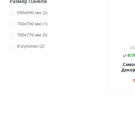
Размер Панели
690х690 мм
(2)
700х700 мм
(1)
700х770 мм
(5)
В рулонах
(2)
КО
ЕСТ
Само
Декор
Па
Фиолет
700x77