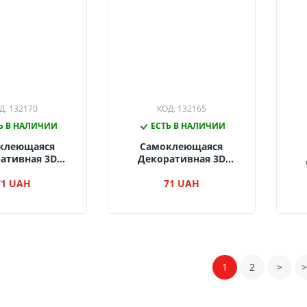
Д: 132170
КОД: 132165
Ь В НАЛИЧИИ
ЕСТЬ В НАЛИЧИИ
клеющаяся
Самоклеющаяся
ативная 3D
Декоративная 3D
нель Под
Панель Под Пурпурный
овый Кирпич
71 UAH
Кирпич 700x770x4
71 UAH
Се
0x4 Мм. 014-4
Мм.015-4
1
2
>
>