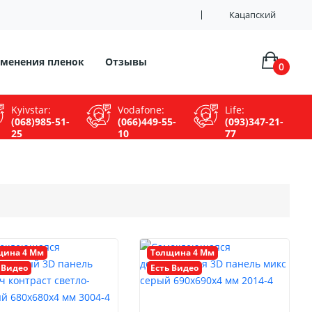
Кацапский
менения пленок
Отзывы
0
Kyivstar:
Vodafone:
Life:
(068)985-51-
(066)449-55-
(093)347-21-
25
10
77
щина 4 Мм
Толщина 4 Мм
 Видео
Есть Видео