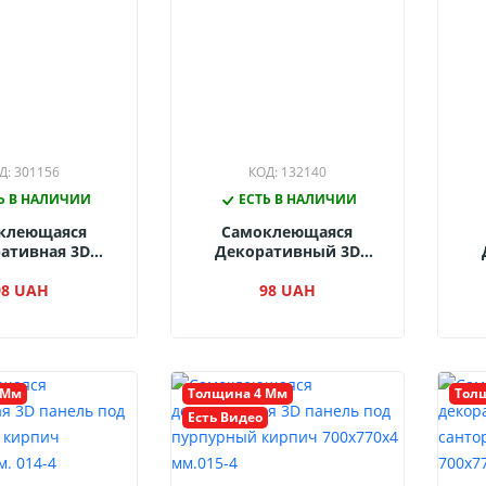
Д: 301156
КОД: 132140
Ь В НАЛИЧИИ
ЕСТЬ В НАЛИЧИИ
клеющаяся
Самоклеющаяся
ативная 3D
Декоративный 3D
Микс Красный
Панель Кирпич
x4 Мм 2013-4
98 UAH
Контраст Белый-
98 UAH
Ко
Серебро 680x680x4 Мм
6
3001-4
 Мм
Толщина 4 Мм
Тол
Есть Видео