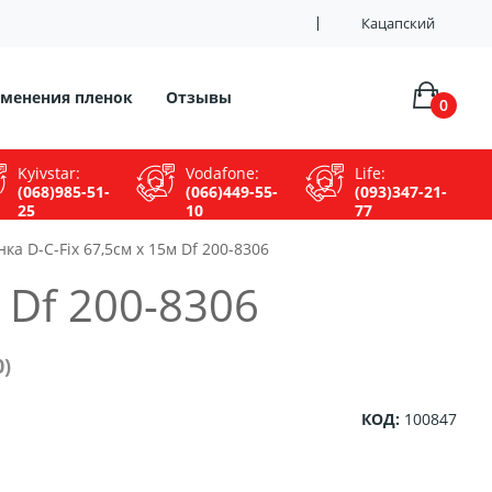
Кацапский
менения пленок
Отзывы
0
Kyivstar:
Vodafone:
Life:
(068)985-51-
(066)449-55-
(093)347-21-
25
10
77
а D-C-Fix 67,5см х 15м Df 200-8306
 Df 200-8306
)
КОД:
100847