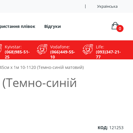
Українська
користання плівок
Відгуки
0
Kyivstar:
Vodafone:
Life:
(068)985-51-
(066)449-55-
(093)347-21-
25
10
77
 45см х 1м 10-1120 (Темно-синій матовий)
 (Темно-синій
КОД:
121253