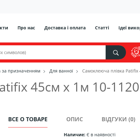
кти
Про нас
Доставка і оплата
Статті
Ідеї ​​ви
а за призначенням
Для ванної
Самоклеюча плівка Patifix
tifix 45см х 1м 10-1120
ВСЕ О ТОВАРЕ
ОПИС
ВІДГУКИ (0)
Наличие:
Є в наявності