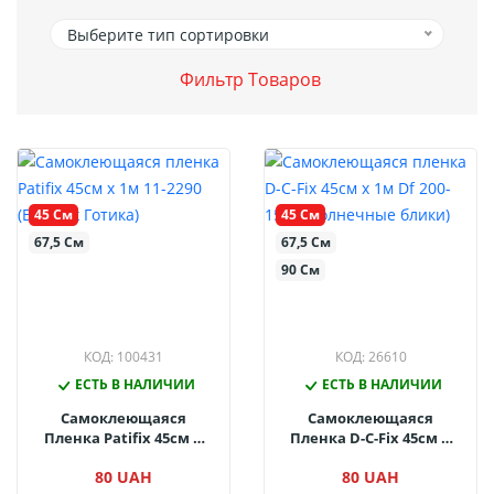
Выберите тип сортировки
Фильтр Товаров
45 См
45 См
67,5 См
67,5 См
90 См
КОД: 100431
КОД: 26610
ЕСТЬ В НАЛИЧИИ
ЕСТЬ В НАЛИЧИИ
Самоклеющаяся
Самоклеющаяся
Пленка Patifix 45см Х
Пленка D-C-Fix 45см Х
1м 11-2290 (Витраж
1м Df 200-1506
80 UAH
80 UAH
Готика)
(Солнечные Блики)