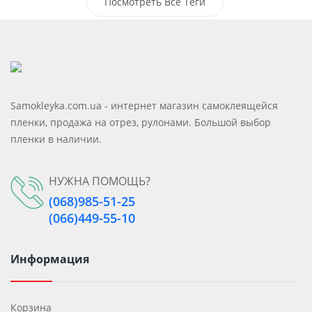
Декоративная Пленка На Окна
Посмотреть Все Теги
Для Душевой Кабины
От Посторонних Глаз
От Соседей
Пленка Для Стекол
Samokleyka.com.ua - интернет магазин самоклеящейся
Пленка На Окна
Пленка На Стекло Двери
пленки, продажа на отрез, рулонами. Большой выбор
пленки в наличии.
Чтобы Не Было Видно С Улицы
Статическая Пленка
Защитная
НУЖНА ПОМОЩЬ?
(068)985-51-25
(066)449-55-10
Информация
Корзина