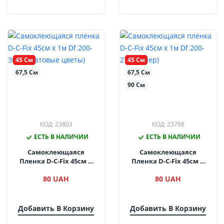
45 См
45 См
67,5 См
67,5 См
90 См
КОД: 23803
КОД: 23798
ЕСТЬ В НАЛИЧИИ
ЕСТЬ В НАЛИЧИИ
Самоклеющаяся
Самоклеющаяся
Пленка D-C-Fix 45см Х
Пленка D-C-Fix 45см Х
1м Df 200-3063 (Матовые
1м Df 200-2701 (Веер)
80 UAH
80 UAH
Цветы)
Добавить В Корзину
Добавить В Корзину