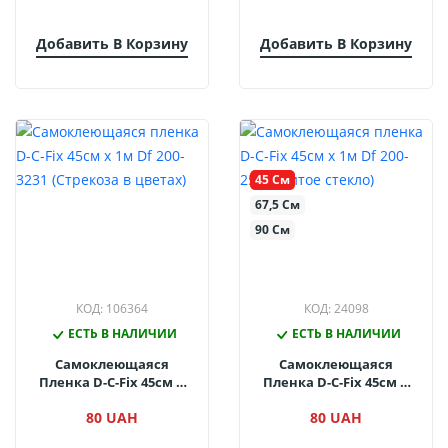
Добавить В Корзину
Добавить В Корзину
45 См
67,5 См
90 См
КОД: 106364
КОД: 24098
ЕСТЬ В НАЛИЧИИ
ЕСТЬ В НАЛИЧИИ
Самоклеющаяся
Самоклеющаяся
Пленка D-C-Fix 45см Х
Пленка D-C-Fix 45см Х
1м Df 200-3231 (Стрекоза
1м Df 200-2535 (Битое
80 UAH
80 UAH
В Цветах)
Стекло)