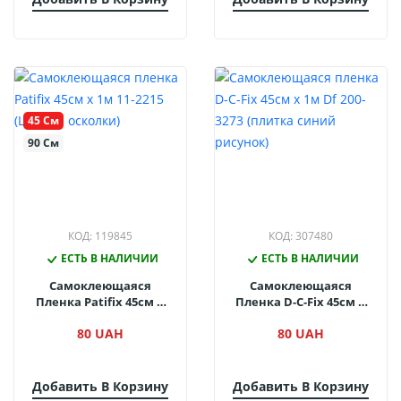
45 См
90 См
КОД: 119845
КОД: 307480
ЕСТЬ В НАЛИЧИИ
ЕСТЬ В НАЛИЧИИ
Самоклеющаяся
Самоклеющаяся
Пленка Patifix 45см Х
Пленка D-C-Fix 45см Х
1м 11-2215 (Цветые
1м Df 200-3273 (плитка
80 UAH
80 UAH
Осколки)
Синий Рисунок)
Добавить В Корзину
Добавить В Корзину