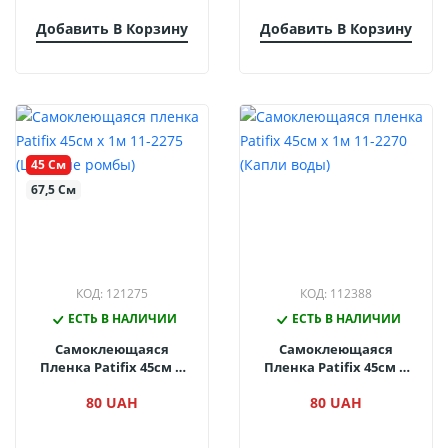
Добавить В Корзину
Добавить В Корзину
45 См
67,5 См
КОД: 121275
КОД: 112388
ЕСТЬ В НАЛИЧИИ
ЕСТЬ В НАЛИЧИИ
Самоклеющаяся
Самоклеющаяся
Пленка Patifix 45см Х
Пленка Patifix 45см Х
1м 11-2275 (Цветные
1м 11-2270 (Капли Воды)
80 UAH
80 UAH
Ромбы)