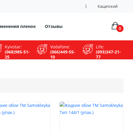
Кацапский
менения пленок
Отзывы
0
Kyivstar:
Vodafone:
Life:
(068)985-51-
(066)449-55-
(093)347-21-
25
10
77