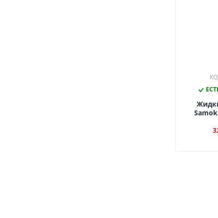
КО
ЕСТ
Жидк
Samokl
3