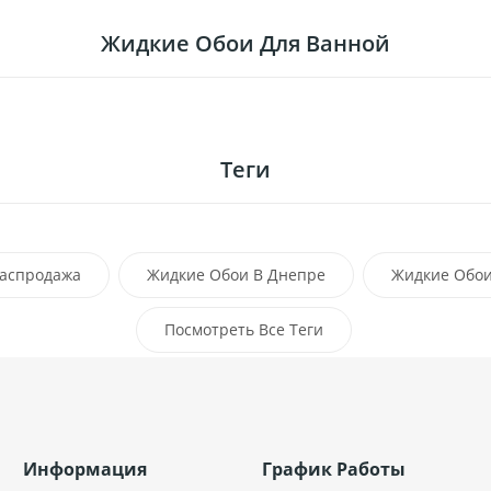
Жидкие Обои Для Ванной
Теги
аспродажа
Жидкие Обои В Днепре
Жидкие Обои
Обои В Харькове
Посмотреть Все Теги
Жидкие Обои Тернополь
Ивано
Информация
График Работы