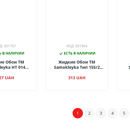
Д: 301707
КОД: 301964
Ь В НАЛИЧИИ
ЕСТЬ В НАЛИЧИИ
ие Обои ТМ
Жидкие Обои ТМ
eyka НТ 014
Samokleyka Тип 155/2
(упак.)
(упак.)
27 UAH
313 UAH
1
2
3
4
5