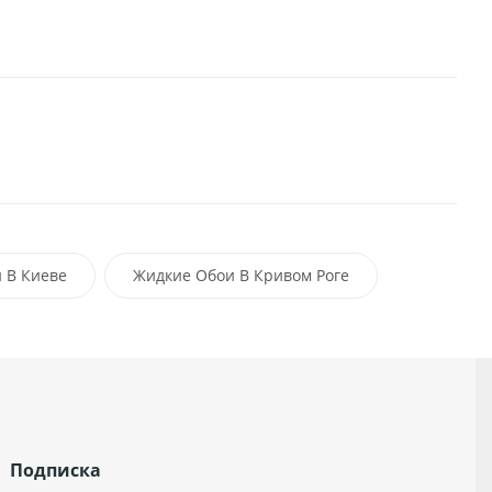
 В Киеве
Жидкие Обои В Кривом Роге
-Франковск
Львов
Ровно
Подписка