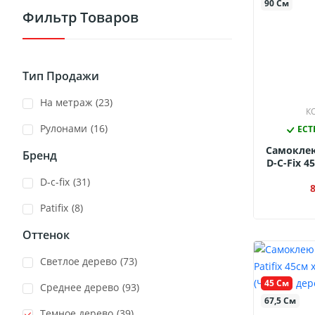
90 См
Фильтр Товаров
Тип Продажи
На метраж
(23)
КО
Рулонами
(16)
ЕСТ
Самокле
Бренд
D-C-Fix 4
1700 (Ч
D-c-fix
(31)
Patifix
(8)
Оттенок
Светлое дерево
(73)
45 См
Среднее дерево
(93)
67,5 См
Темное дерево
(39)