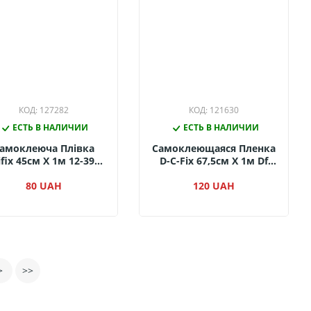
КОД: 127282
КОД: 121630
ЕСТЬ В НАЛИЧИИ
ЕСТЬ В НАЛИЧИИ
амоклеюча Плівка
Самоклеющаяся Пленка
ifix 45см Х 1м 12-3905
D-C-Fix 67,5см Х 1м Df
(Вишня Серая)
200-8165 (Дуб
80 UAH
Дикорастущий)
120 UAH
>
>>