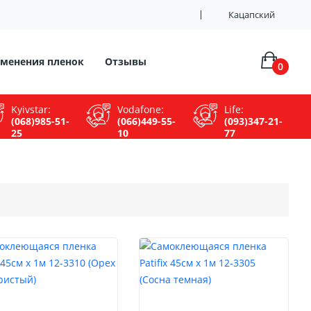
Кацапский
менения пленок
Отзывы
0
Kyivstar:
Vodafone:
Life:
(068)985-51-
(066)449-55-
(093)347-21-
25
10
77