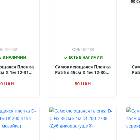
90 С
Д: 100442
КОД: 100433
Ь В НАЛИЧИИ
ЕСТЬ В НАЛИЧИИ
ющаяся Пленка
Самоклеющаяся Пленка
Са
5см Х 1м 12-3170
Patifix 45см Х 1м 12-3070
Pat
ое Дерево)
(Орех Натуральный)
80 UAH
80 UAH