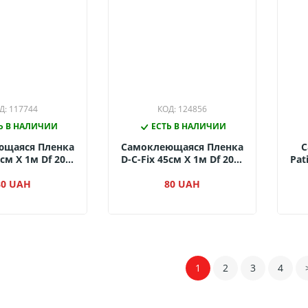
Д: 117744
КОД: 124856
Ь В НАЛИЧИИ
ЕСТЬ В НАЛИЧИИ
ющаяся Пленка
Самоклеющаяся Пленка
С
5см Х 1м Df 200-
D-C-Fix 45см Х 1м Df 200-
Pat
(Коричневая
2738 (Дуб
озайка)
80 UAH
Дикорастущий)
80 UAH
1
2
3
4