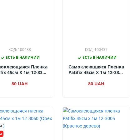
КОД: 100438
КОД: 100437
ЕСТЬ В НАЛИЧИИ
ЕСТЬ В НАЛИЧИИ
моклеющаяся Пленка
Самоклеющаяся Пленка
ifix 45см Х 1м 12-3310
Patifix 45см Х 1м 12-3305
Орех Серебристый)
(Сосна Темная)
80 UAH
80 UAH
м
м