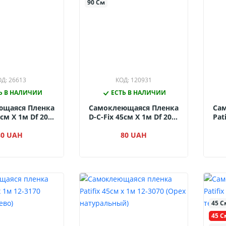
90 См
Д: 26613
КОД: 120931
Ь В НАЛИЧИИ
ЕСТЬ В НАЛИЧИИ
ющаяся Пленка
Самоклеющаяся Пленка
Са
5см Х 1м Df 200-
D-C-Fix 45см Х 1м Df 200-
Pat
ерное Дерево)
1682 (Орех Грецкий)
(
80 UAH
80 UAH
45 С
45 С