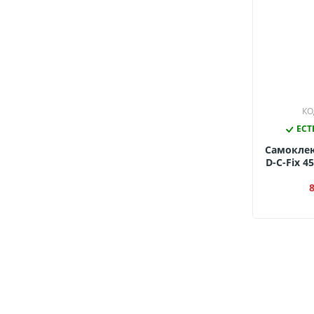
КО
ЕСТ
Самокле
D-C-Fix 4
3154 
М